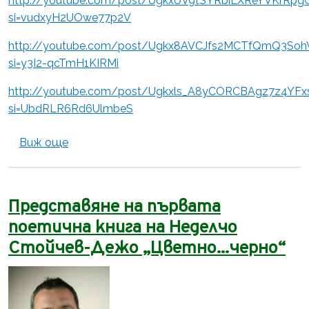
http://youtube.com/post/UgkxUV9tSYRbiLXReYVKrR
si=vudxyH2UOwe77p2V
http://youtube.com/post/Ugkx8AVCJfs2MCTfQmQ3Soh
si=y3I2-qcTmH1KIRMi
http://youtube.com/post/Ugkxls_A8yCORCBAgz7z4YFx
si=UbdRLR6Rd6UlmbeS
about Сдружение на Софийските Народни 
Виж още
Представяне на първата
поетична книга на Неделчо
Стойчев-Дежо „Цветно...черно“