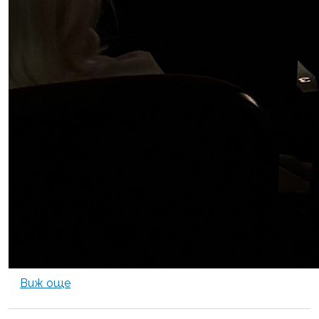
about Клас по китара към НЧ "Славянска бе
Виж още