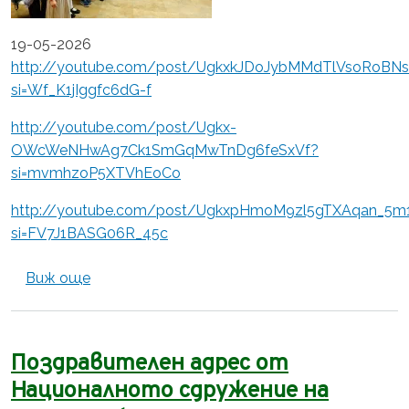
19-05-2026
http://youtube.com/post/UgkxkJDoJybMMdTlVsoRoBNs
si=Wf_K1jIggfc6dG-f
http://youtube.com/post/Ugkx-
OWcWeNHwAg7Ck1SmGqMwTnDg6feSxVf?
si=mvmhzoP5XTVhEoCo
http://youtube.com/post/UgkxpHmoM9zl5gTXAqan_5
si=FV7J1BASG06R_45c
about Сдружение на Софийските Народни 
Виж още
Поздравителен адрес от
Националното сдружение на