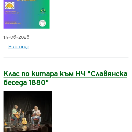
15-06-2026
about Фестивал на читалищното театрал
Виж още
Клас по китара към НЧ "Славянска
беседа 1880"