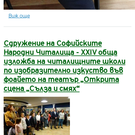
about На 30.05.2026 в музикалния салон на
Виж още
Сдружение на Софийските
Народни Читалища - XXIV обща
изложба на читалищните школи
по изобразително изкуство във
фоайето на театър „Открита
сцена „Сълза и смях“