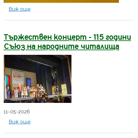
about Поздравителен адрес от Националн
Виж още
Тържествен концерт - 115 години
Съюз на народните читалища
11-05-2026
about Тържествен концерт - 115 години С
Виж още