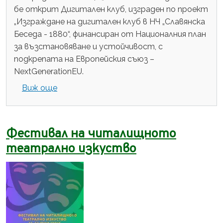
бе открит Дигитален клуб, изграден по проект
„Изграждане на дигитален клуб в НЧ „Славянска
Беседа - 1880“, финансиран от Националния план
за възстановяване и устойчивост, с
подкрепата на Европейския съюз –
NextGenerationEU.
about Нов дигитален клуб е създаден 
Виж още
Фестивал на читалищното
театрално изкуство