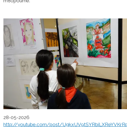
творбите.
28-05-2026
http://youtube.com/post/UgkxUV9tSYRbiLXReYVK