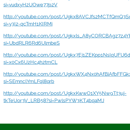
si=vudxyH2UOwe77p2V
http://youtube.com/post/Ugkx8AVCJfs2MCTfQmQ3S
si=y3I2-qcTmH1KIRMi
http://youtube.com/post/Ugkxls_A8yCORCBAgz7z4Y
si=UbdRLR6Rd6UlmbeS
http://youtube.com/post/Ugkx7Ej1ZEKpp1NsIqUFU6
si=x0Cx6U2Hc4h2tmCL
http://youtube.com/post/UgkxWX4Nx0hAfBiAfbFFG
si=SEmnclYmLFql8qrb
http://youtube.com/post/UgkxKwwO1XY5Nw9Tt3uj-
tkTeUor3V_LRB58?si=PwlsPYW3KT4bqaMJ