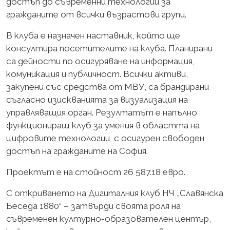
достъп до съвременни технологии за
гражданите от всички възрастови групи.
В клуба е назначен наставник, който ще
консултира посетителите на клуба. Планирани
са дейности по осигуряване на информация,
комуникация и публичност. Всички активи,
закупени със средства от МВУ, са брандирани
съгласно изискванията за визуализация на
управляващия орган. Резултатът е напълно
функциониращ клуб за умения в областта на
цифровите технологии с осигурен свободен
достъп на гражданите на София.
Проектът е на стойност 26 587.18 евро.
С откриването на Дигиталния клуб НЧ „Славянска
Беседа 1880“ – затвърди своята роля на
съвременен културно-образователен център,