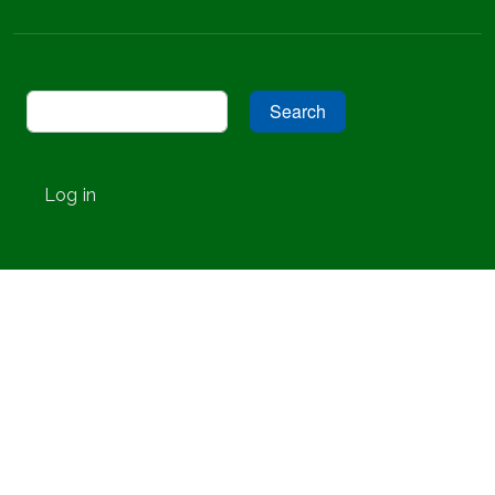
Search
User account menu
Log in