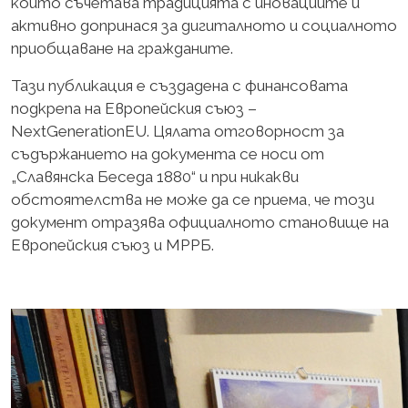
който съчетава традицията с иновациите и
активно допринася за дигиталното и социалното
приобщаване на гражданите.
Тази публикация е създадена с финансовата
подкрепа на Европейския съюз –
NextGenerationEU. Цялата отговорност за
съдържанието на документа се носи от
„Славянска Беседа 1880“ и при никакви
обстоятелства не може да се приема, че този
документ отразява официалното становище на
Европейския съюз и МРРБ.