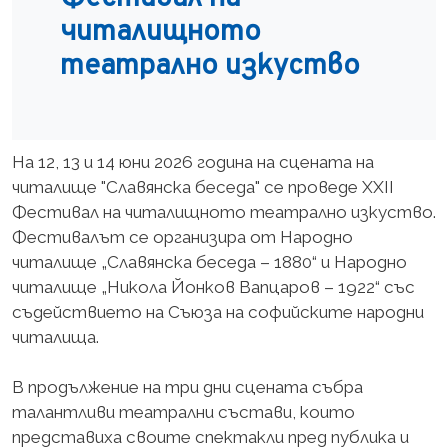
читалищното
театрално изкуство
На 12, 13 и 14 юни 2026 година на сцената на
читалище "Славянска беседа" се проведе XXII
Фестивал на читалищното театрално изкуство.
Фестивалът се организира от Народно
читалище „Славянска беседа – 1880“ и Народно
читалище „Никола Йонков Вапцаров – 1922“ със
съдействието на Съюза на софийските народни
читалища.
В продължение на три дни сцената събра
талантливи театрални състави, които
представиха своите спектакли пред публика и