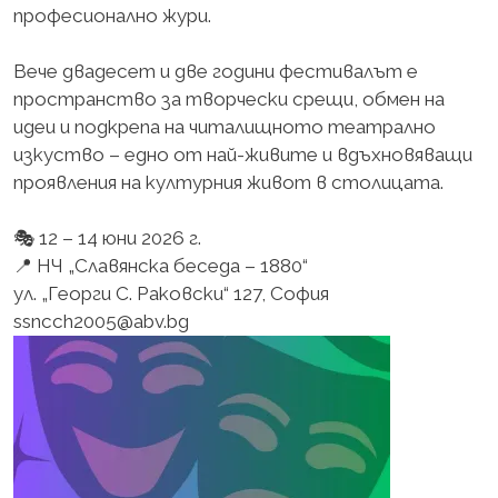
професионално жури.
Вече двадесет и две години фестивалът е
пространство за творчески срещи, обмен на
идеи и подкрепа на читалищното театрално
изкуство – едно от най-живите и вдъхновяващи
проявления на културния живот в столицата.
🎭 12 – 14 юни 2026 г.
📍 НЧ „Славянска беседа – 1880“
ул. „Георги С. Раковски“ 127, София
ssncch2005@abv.bg